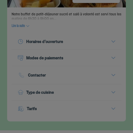
Notre buffet de petit-déjeuner sucré et salé à volonté est servi tous les
matins de 6h30 à 9h00 en...
Lire la suite
Etre
CONTACTEZ-
rappelé(e)
FAQ
pour
NOUS
réserver
Horaires d'ouverture
Aujourd'hui :
08:00 - 10:00
Modes de paiements
Voir tous les horaires
Espèces
Cartes bancaires
Contacter
Téléphone :
+33 24 294545
Type de cuisine
Petit-déjeuner buffet
Tarifs
Menu à partir de :
13.90