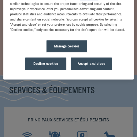
similar technologies to ensure the proper functioning and security of the site,
improve your experience, offer you personalized advertising and content,
produce statistics and audience measurements to evaluate their performance,
and share content on social networks. You can accept all cookies by selecting
"Accept and close" or set your preferences by cookie purpose. By selecting
"Decline cookies," only cookies necessary for the site's operation will be placed.
Manage cookies
+ d'infos
Chambre Standard
Decline cookies
Accept and close
SERVICES & ÉQUIPEMENTS
PRINCIPAUX SERVICES ET ÉQUIPEMENTS