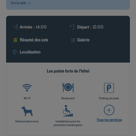
Lire la suite
ROMOS
: 14:00
: 12:00
Arrivée
Départ
Résumé des avis
Galerie
Localisation
Les points forts de l'hôtel
Wi-Fi
Restaurant
Parking sécurisé
Tous les services
Animaux bienvenus
Installations pour les
personnes handicapées