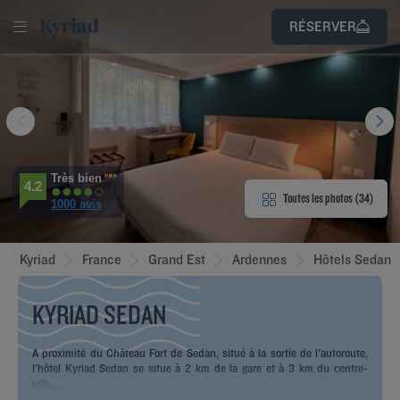
SE
RÉSERVER
S’INSCRIRE
CONNECTER
D
'HÔTEL
AMBRES
Très bien
4.2
Toutes les photos (34)
1000 avis
IPEMENTS
Kyriad
France
Grand Est
Ardennes
Hôtels Sedan
AVIS
KYRIAD SEDAN
TAURATION
& LOCALISATION
A proximité du Château Fort de Sedan, situé à la sortie de l'autoroute,
l'hôtel Kyriad Sedan se situe à 2 km de la gare et à 3 km du centre-
ville....
ÉUNIONS