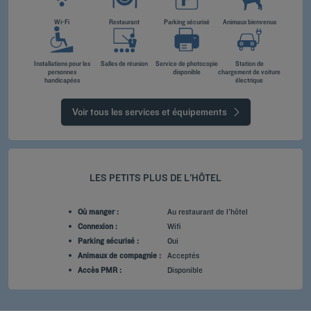
Wi-Fi
Restaurant
Parking sécurisé
Animaux bienvenus
Installations pour les
Salles de réunion
Service de photocopie
Station de
personnes
disponible
chargement de voiture
handicapées
électrique
Voir tous les services et équipements
LES PETITS PLUS DE L'HÔTEL
Où manger :
Au restaurant de l'hôtel
Connexion :
Wifi
Parking sécurisé :
Oui
Animaux de compagnie :
Acceptés
Accès PMR :
Disponible