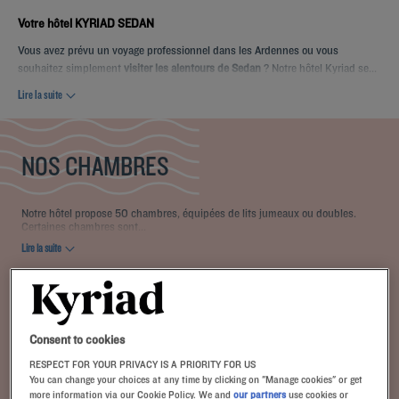
Votre hôtel KYRIAD SEDAN
Vous avez prévu un voyage professionnel dans les Ardennes ou vous
souhaitez simplement
visiter les alentours de Sedan
? Notre hôtel Kyriad se...
Lire la suite
NOS CHAMBRES
Notre hôtel propose 50 chambres, équipées de lits jumeaux ou doubles.
Certaines chambres sont...
Lire la suite
1 type de chambre disponible :
À partir de 12 m²
Check-in :
14:00
Max
Check-out :
12:00
Consent to cookies
RESPECT FOR YOUR PRIVACY IS A PRIORITY FOR US
You can change your choices at any time by clicking on "Manage cookies" or get
more information via our Cookie Policy. We and
our partners
use cookies or