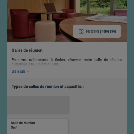
Toutes les photos (34)
Salles de réunion
Pour vos évènements à Sedan, réservez notre salle de réunion
climatisée à la lumière du jour...
Lire la suite
Types de salles de réunion et capacités :
Salle
Disposition
Salle
Lumière
Théâtre
de
Banquet
Cocktail
en
de
Cabaret
naturelle
classe
U
conférence
Salle de réunion
35
Oui
-
-
-
-
-
-
0m²
personnes